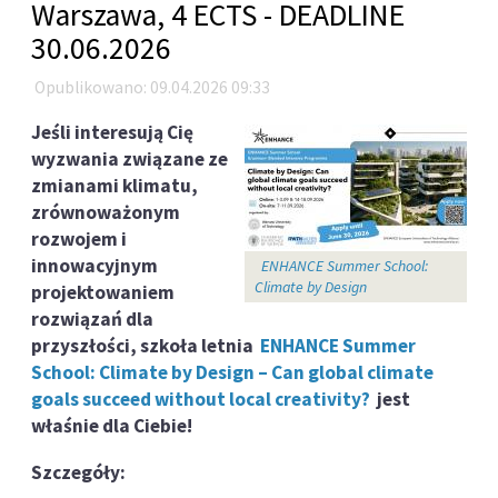
Warszawa, 4 ECTS - DEADLINE
30.06.2026
Opublikowano: 09.04.2026 09:33
Jeśli interesują Cię
wyzwania związane ze
zmianami klimatu,
zrównoważonym
rozwojem i
innowacyjnym
ENHANCE Summer School:
Climate by Design
projektowaniem
rozwiązań dla
przyszłości, szkoła letnia
ENHANCE Summer
School: Climate by Design – Can global climate
goals succeed without local creativity?
jest
właśnie dla Ciebie!
Szczegóły: